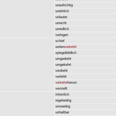
unaufrichtig
unehrlich
unlauter
unrecht
unredlich
verlogen
schief
seiten
verkehrt
spiegelbildlich
umgedreht
umgekehrt
verdreht
verfehlt
verkehrt
herum
verstellt
irrtümlich
regelwidrig
sinnwidrig
unhaltbar