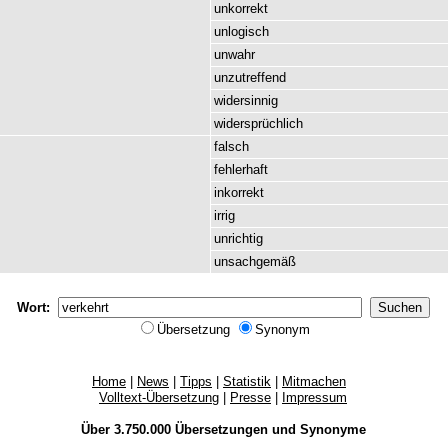
unkorrekt
unlogisch
unwahr
unzutreffend
widersinnig
widersprüchlich
falsch
fehlerhaft
inkorrekt
irrig
unrichtig
unsachgemäß
Wort:
Übersetzung
Synonym
Home
|
News
|
Tipps
|
Statistik
|
Mitmachen
Volltext-Übersetzung
|
Presse
|
Impressum
Über 3.750.000
Übersetzungen
und
Synonyme