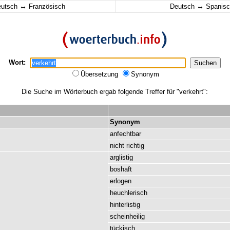
↔
↔
eutsch
Französisch
Deutsch
Spanisc
Wort:
Übersetzung
Synonym
Die Suche im Wörterbuch ergab folgende Treffer für "verkehrt":
Synonym
anfechtbar
nicht
richtig
arglistig
boshaft
erlogen
heuchlerisch
hinterlistig
scheinheilig
tückisch