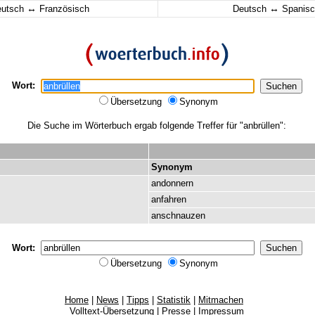
↔
↔
eutsch
Französisch
Deutsch
Spanisc
Wort:
Übersetzung
Synonym
Die Suche im Wörterbuch ergab folgende Treffer für "anbrüllen":
Synonym
andonnern
anfahren
anschnauzen
Wort:
Übersetzung
Synonym
Home
|
News
|
Tipps
|
Statistik
|
Mitmachen
Volltext-Übersetzung
|
Presse
|
Impressum