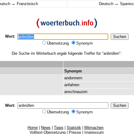
↔
↔
eutsch
Französisch
Deutsch
Spanisc
Wort:
Übersetzung
Synonym
Die Suche im Wörterbuch ergab folgende Treffer für "anbrüllen":
Synonym
andonnern
anfahren
anschnauzen
Wort:
Übersetzung
Synonym
Home
|
News
|
Tipps
|
Statistik
|
Mitmachen
Volltext-Übersetzung
|
Presse
|
Impressum