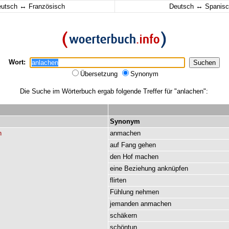
↔
↔
eutsch
Französisch
Deutsch
Spanisc
Wort:
Übersetzung
Synonym
Die Suche im Wörterbuch ergab folgende Treffer für "anlachen":
Synonym
n
anmachen
auf
Fang
gehen
den
Hof
machen
eine
Beziehung
anknüpfen
flirten
Fühlung
nehmen
jemanden
anmachen
schäkern
schöntun