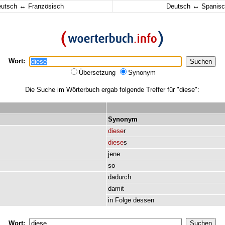
↔
↔
eutsch
Französisch
Deutsch
Spanisc
Wort:
Übersetzung
Synonym
Die Suche im Wörterbuch ergab folgende Treffer für "diese":
Synonym
diese
r
diese
s
jene
so
dadurch
damit
in
Folge
dessen
Wort: