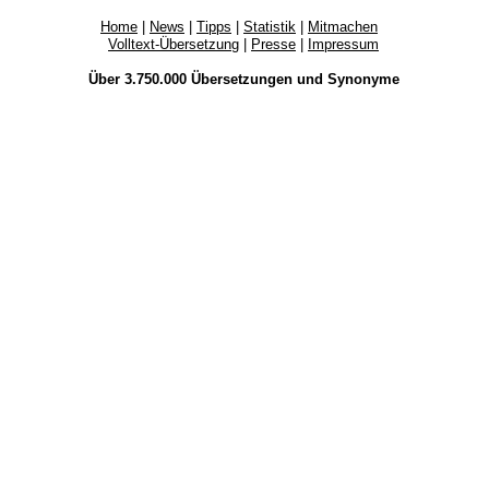
Home
|
News
|
Tipps
|
Statistik
|
Mitmachen
Volltext-Übersetzung
|
Presse
|
Impressum
Über 3.750.000
Übersetzungen
und
Synonyme