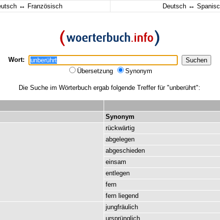
↔
↔
eutsch
Französisch
Deutsch
Spanisc
Wort:
Übersetzung
Synonym
Die Suche im Wörterbuch ergab folgende Treffer für "unberührt":
Synonym
rückwärtig
abgelegen
abgeschieden
einsam
entlegen
fern
fern
liegend
jungfräulich
ursprünglich