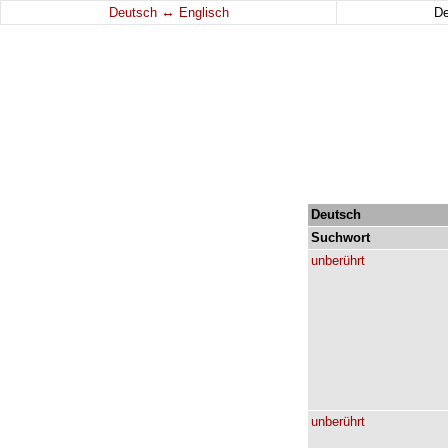
↔
Deutsch
Englisch
D
Deutsch
Suchwort
unberührt
unberührt