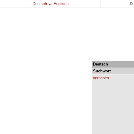
↔
Deutsch
Englisch
D
Deutsch
Suchwort
vorhaben