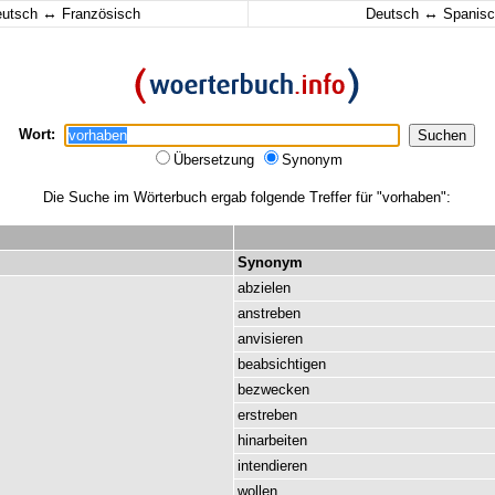
↔
↔
eutsch
Französisch
Deutsch
Spanisc
Wort:
Übersetzung
Synonym
Die Suche im Wörterbuch ergab folgende Treffer für "vorhaben":
Synonym
abzielen
anstreben
anvisieren
beabsichtigen
bezwecken
erstreben
hinarbeiten
intendieren
wollen