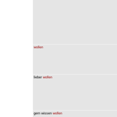
wollen
lieber
wollen
gern
wissen
wollen