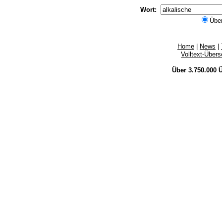
Wort:
Übe
Home
|
News
|
Volltext-Über
Über 3.750.000
Ü