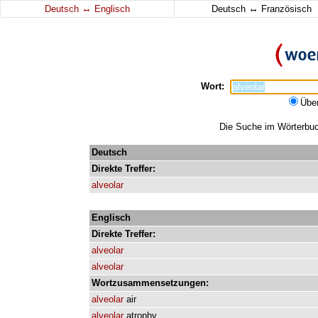
↔
↔
Deutsch
Englisch
Deutsch
Französisch
Wort:
Übe
Die Suche im Wörterbuch
Deutsch
Direkte
Treffer:
alveolar
Englisch
Direkte
Treffer:
alveolar
alveolar
Wortzusammensetzungen:
alveolar
air
alveolar
atrophy