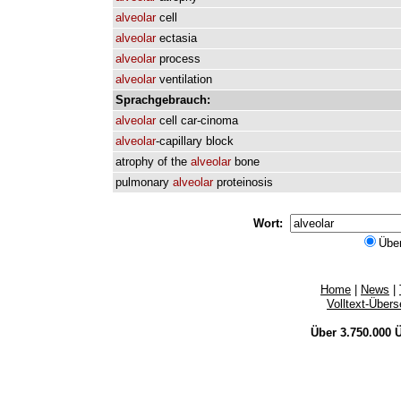
alveolar
cell
alveolar
ectasia
alveolar
process
alveolar
ventilation
Sprachgebrauch:
alveolar
cell
car-cinoma
alveolar
-capillary
block
atrophy
of
the
alveolar
bone
pulmonary
alveolar
proteinosis
Wort:
Übe
Home
|
News
|
Volltext-Über
Über 3.750.000
Ü