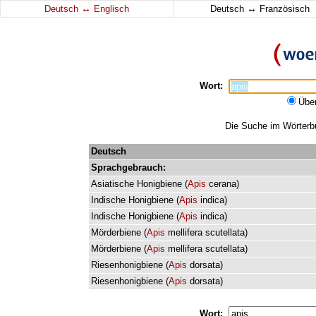
↔
↔
Deutsch
Englisch
Deutsch
Französisch
Wort:
Übe
Die Suche im Wörterbuc
Deutsch
Sprachgebrauch:
Asiatische
Honigbiene
(
Apis
cerana
)
Indische
Honigbiene
(
Apis
indica
)
Indische
Honigbiene
(
Apis
indica
)
Mörderbiene
(
Apis
mellifera
scutellata
)
Mörderbiene
(
Apis
mellifera
scutellata
)
Riesenhonigbiene
(
Apis
dorsata
)
Riesenhonigbiene
(
Apis
dorsata
)
Wort: