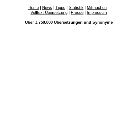
Home
|
News
|
Tipps
|
Statistik
|
Mitmachen
Volltext-Übersetzung
|
Presse
|
Impressum
Über 3.750.000
Übersetzungen
und
Synonyme