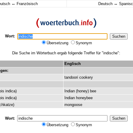
↔
↔
eutsch
Französisch
Deutsch
Spanisc
Wort:
Übersetzung
Synonym
Die Suche im Wörterbuch ergab folgende Treffer für "indische":
Englisch
gen:
tandoori
cookery
pis
indica
)
Indian
(
honey
)
bee
pis
indica
)
Indian
honeybee
chkatze
)
mongoose
Wort:
Übersetzung
Synonym