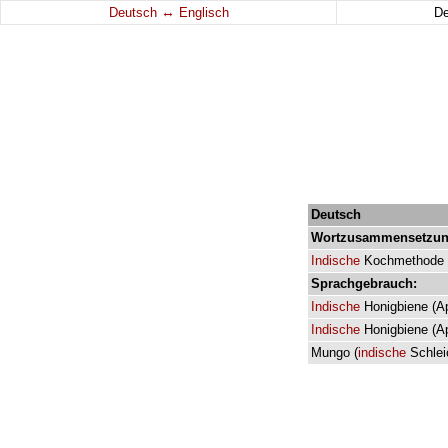
↔
Deutsch
Englisch
D
Deutsch
Wortzusammensetzun
Indische
Kochmethode
Sprachgebrauch:
Indische
Honigbiene
(
A
Indische
Honigbiene
(
A
Mungo
(
indische
Schlei