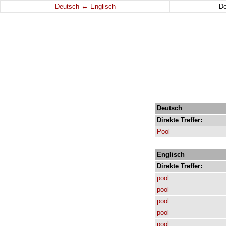
↔
Deutsch
Englisch
D
Deutsch
Direkte
Treffer:
Pool
Englisch
Direkte
Treffer:
pool
pool
pool
pool
pool