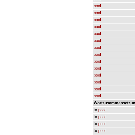
pool
pool
pool
pool
pool
pool
pool
pool
pool
pool
pool
pool
pool
pool
Wortzusammensetzun
to
pool
to
pool
to
pool
to
pool