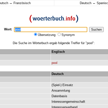
↔
↔
eutsch
Französisch
Deutsch
Spanisc
Wort:
Übersetzung
Synonym
Die Suche im Wörterbuch ergab folgende Treffer für "pool":
Englisch
pool
Deutsch
(
Spiel-
)
Einsatz
Ansammlung
Datenbasis
Interessengemeinschaft
Interessenverband