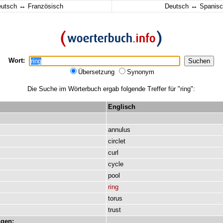
↔
↔
eutsch
Französisch
Deutsch
Spanisc
Wort:
Übersetzung
Synonym
Die Suche im Wörterbuch ergab folgende Treffer für "ring":
Englisch
annulus
circlet
curl
cycle
pool
ring
torus
trust
gen: