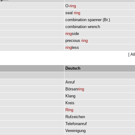
O-
ring
seal
ring
combination
spanner
(
Br.
)
combination
wrench
ring
side
precious
ring
ring
less
[
Al
Deutsch
Anruf
Börsen
ring
Klang
Kreis
Ring
Rufzeichen
Telefonanruf
Vereinigung