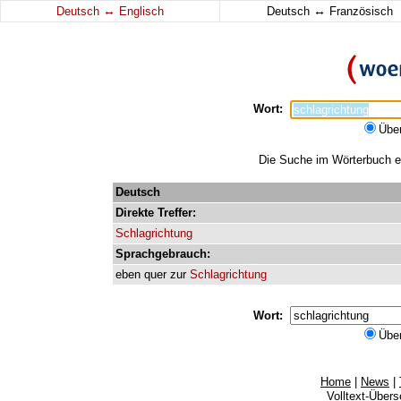
↔
↔
Deutsch
Englisch
Deutsch
Französisch
Wort:
Übe
Die Suche im Wörterbuch erg
Deutsch
Direkte
Treffer:
Schlagrichtung
Sprachgebrauch:
eben
quer
zur
Schlagrichtung
Wort:
Übe
Home
|
News
|
Volltext-Über