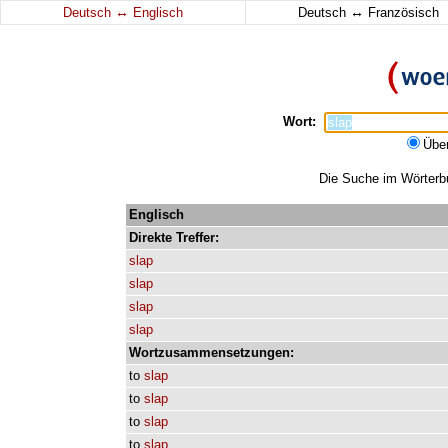
↔
↔
Deutsch
Englisch
Deutsch
Französisch
Wort:
Übe
Die Suche im Wörterbuc
Englisch
Direkte
Treffer:
slap
slap
slap
slap
Wortzusammensetzungen:
to
slap
to
slap
to
slap
to
slap