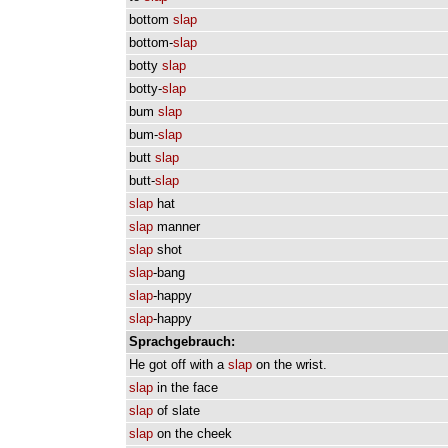
bottom
slap
bottom-
slap
botty
slap
botty-
slap
bum
slap
bum-
slap
butt
slap
butt-
slap
slap
hat
slap
manner
slap
shot
slap
-bang
slap
-happy
slap
-happy
Sprachgebrauch:
He
got
off
with
a
slap
on
the
wrist.
slap
in
the
face
slap
of
slate
slap
on
the
cheek