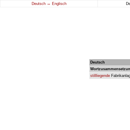
↔
Deutsch
Englisch
D
Deutsch
Wortzusammensetzun
stillliegende
Fabrikanla