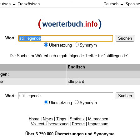
↔
↔
eutsch
Französisch
Deutsch
Spanisc
Wort:
Übersetzung
Synonym
Die Suche im Wörterbuch ergab folgende Treffer für "stillliegende":
Englisch
gen:
ge
idle
plant
Wort:
Übersetzung
Synonym
Home
|
News
|
Tipps
|
Statistik
|
Mitmachen
Volltext-Übersetzung
|
Presse
|
Impressum
Über 3.750.000
Übersetzungen
und
Synonyme