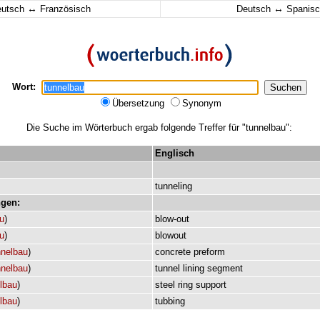
↔
↔
eutsch
Französisch
Deutsch
Spanisc
Wort:
Übersetzung
Synonym
Die Suche im Wörterbuch ergab folgende Treffer für "tunnelbau":
Englisch
tunneling
gen:
u
)
blow-out
u
)
blowout
nelbau
)
concrete
preform
nelbau
)
tunnel
lining
segment
lbau
)
steel
ring
support
lbau
)
tubbing