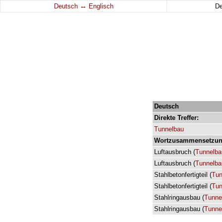
↔
Deutsch
Englisch
D
Deutsch
Direkte
Treffer:
Tunnelbau
Wortzusammensetzun
Luftausbruch
(
Tunnelba
Luftausbruch
(
Tunnelba
Stahlbetonfertigteil
(
Tun
Stahlbetonfertigteil
(
Tun
Stahlringausbau
(
Tunne
Stahlringausbau
(
Tunne