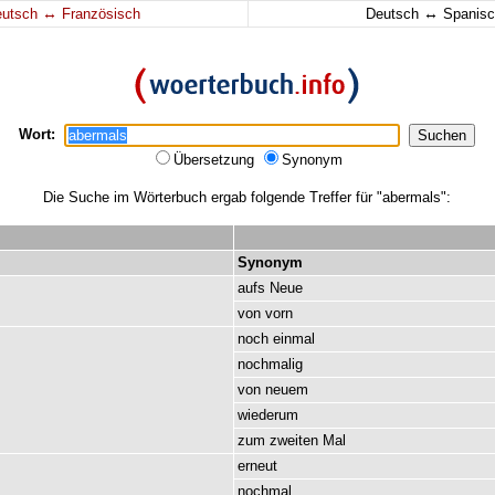
↔
↔
eutsch
Französisch
Deutsch
Spanisc
Wort:
Übersetzung
Synonym
Die Suche im Wörterbuch ergab folgende Treffer für "abermals":
Synonym
aufs
Neue
von
vorn
noch
einmal
nochmalig
von
neuem
wiederum
zum
zweiten
Mal
erneut
nochmal