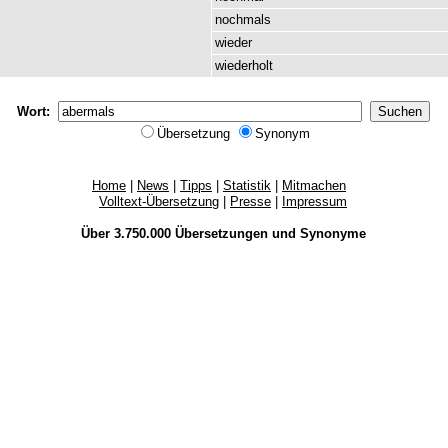
nochmals
wieder
wiederholt
Wort:
Übersetzung
Synonym
Home
|
News
|
Tipps
|
Statistik
|
Mitmachen
Volltext-Übersetzung
|
Presse
|
Impressum
Über 3.750.000
Übersetzungen
und
Synonyme