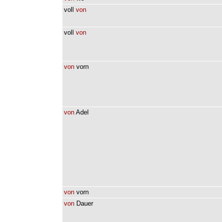
voll
von
voll
von
von
vorn
von
Adel
von
vorn
von
Dauer