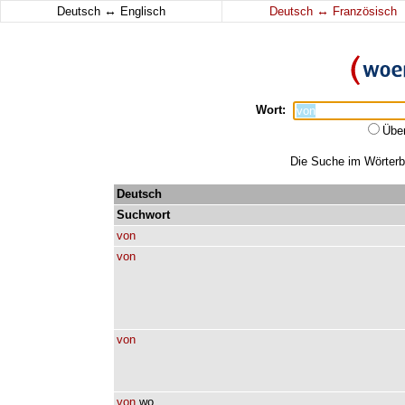
↔
↔
Deutsch
Englisch
Deutsch
Französisch
Wort:
Übe
Die Suche im Wörterbu
Deutsch
Suchwort
von
von
von
von
wo