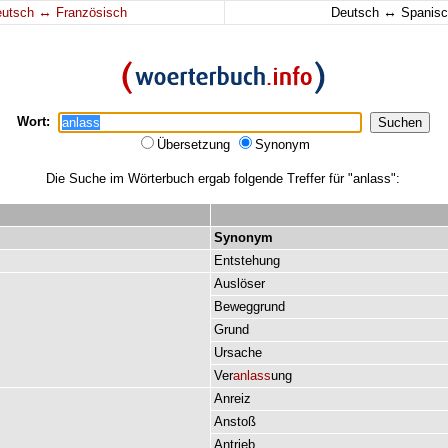
↔
↔
eutsch
Französisch
Deutsch
Spanisc
Wort:
Übersetzung
Synonym
Die Suche im Wörterbuch ergab folgende Treffer für "anlass":
Synonym
Entstehung
Auslöser
Beweggrund
Grund
Ursache
Ver
anlass
ung
Anreiz
Anstoß
Antrieb