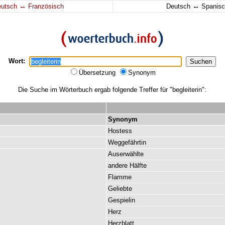
↔
↔
eutsch
Französisch
Deutsch
Spanisc
Wort:
Übersetzung
Synonym
Die Suche im Wörterbuch ergab folgende Treffer für "begleiterin":
Synonym
Hostess
Weggefährtin
Auserwählte
andere
Hälfte
Flamme
Geliebte
Gespielin
Herz
Herzblatt