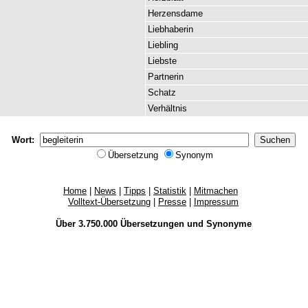
Herzensdame
Liebhaberin
Liebling
Liebste
Partnerin
Schatz
Verhältnis
Wort:
Übersetzung
Synonym
Home
|
News
|
Tipps
|
Statistik
|
Mitmachen
Volltext-Übersetzung
|
Presse
|
Impressum
Über 3.750.000
Übersetzungen
und
Synonyme