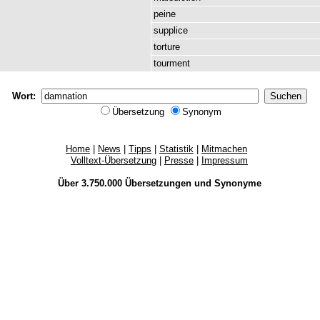
peine
supplice
torture
tourment
Wort:
Übersetzung
Synonym
Home
|
News
|
Tipps
|
Statistik
|
Mitmachen
Volltext-Übersetzung
|
Presse
|
Impressum
Über 3.750.000
Übersetzungen
und
Synonyme