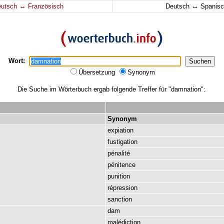
↔
↔
eutsch
Französisch
Deutsch
Spanisc
Wort:
Übersetzung
Synonym
Die Suche im Wörterbuch ergab folgende Treffer für "damnation":
Synonym
expiation
fustigation
pénalité
pénitence
punition
répression
sanction
dam
malédiction