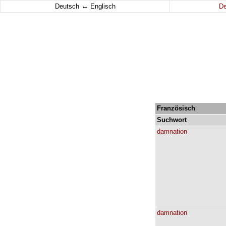
↔
Deutsch
Englisch
D
Französisch
Suchwort
damnation
damnation