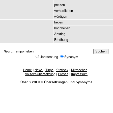
preisen
verherrlichen
würdigen
heben
hochheben
Anstieg
Erhöhung
Wort:
Übersetzung
Synonym
Home
|
News
|
Tipps
|
Statistik
|
Mitmachen
Volltext-Übersetzung
|
Presse
|
Impressum
Über 3.750.000
Übersetzungen
und
Synonyme