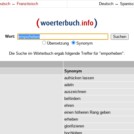
↔
↔
eutsch
Französisch
Deutsch
Spanisc
Wort:
Übersetzung
Synonym
Die Suche im Wörterbuch ergab folgende Treffer für "emporheben":
Synonym
aufrücken
lassen
adeln
auszeichnen
befördern
ehren
einen
höheren
Rang
geben
erheben
glorifizieren
hochloben