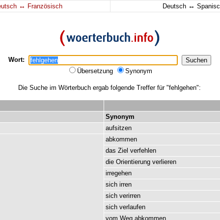
↔
↔
eutsch
Französisch
Deutsch
Spanisc
Wort:
Übersetzung
Synonym
Die Suche im Wörterbuch ergab folgende Treffer für "fehlgehen":
Synonym
aufsitzen
abkommen
das
Ziel
verfehlen
die
Orientierung
verlieren
irregehen
sich
irren
sich
verirren
sich
verlaufen
vom
Weg
abkommen