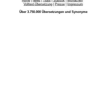
Home
|
News
|
Tipps
|
Statistik
|
Mitmachen
Volltext-Übersetzung
|
Presse
|
Impressum
Über 3.750.000
Übersetzungen
und
Synonyme