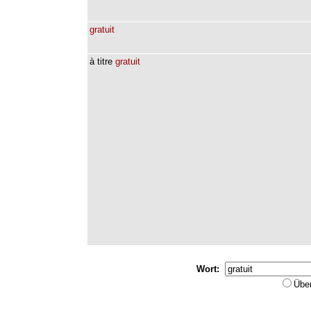
gratuit
à
titre
gratuit
Wort:
Übe