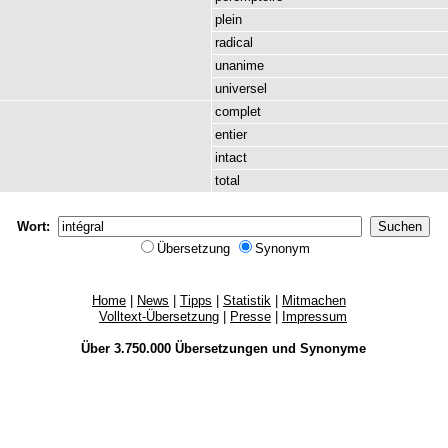
plein
radical
unanime
universel
complet
entier
intact
total
Wort:
Übersetzung
Synonym
Home
|
News
|
Tipps
|
Statistik
|
Mitmachen
Volltext-Übersetzung
|
Presse
|
Impressum
Über 3.750.000
Übersetzungen
und
Synonyme