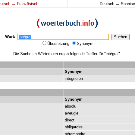
↔
↔
eutsch
Französisch
Deutsch
Spanisc
Wort:
Übersetzung
Synonym
Die Suche im Wörterbuch ergab folgende Treffer für "intégral":
Synonym
integrieren
Synonym
absolu
aveugle
direct
obligatoire
péremptoire