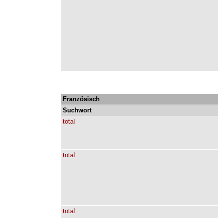
Französisch
Suchwort
total
total
total