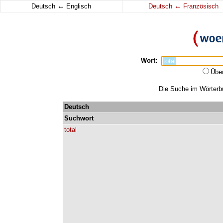
↔
↔
Deutsch
Englisch
Deutsch
Französisch
Wort:
Übe
Die Suche im Wörterbuc
Deutsch
Suchwort
total