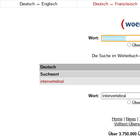
↔
↔
Deutsch
Englisch
Deutsch
Französisch
Wort:
Übe
Die Suche im Wörterbuch er
Deutsch
Suchwort
intervertebral
Wort:
Übe
Home
|
News
|
Volltext-Über
Über 3.750.000
Ü