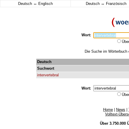
↔
↔
Deutsch
Englisch
Deutsch
Französisch
Wort:
Übe
Die Suche im Wörterbuch er
Deutsch
Suchwort
intervertebral
Wort:
Übe
Home
|
News
|
Volltext-Über
Über 3.750.000
Ü