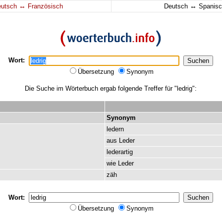
↔
↔
eutsch
Französisch
Deutsch
Spanisc
Wort:
Übersetzung
Synonym
Die Suche im Wörterbuch ergab folgende Treffer für "ledrig":
Synonym
ledern
aus
Leder
lederartig
wie
Leder
zäh
Wort:
Übersetzung
Synonym