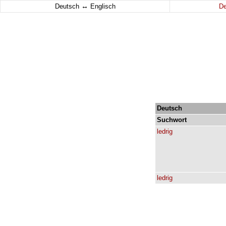
↔
Deutsch
Englisch
D
Deutsch
Suchwort
ledrig
ledrig