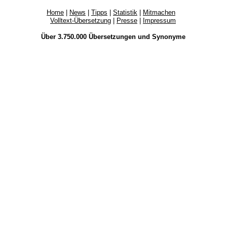
Home
|
News
|
Tipps
|
Statistik
|
Mitmachen
Volltext-Übersetzung
|
Presse
|
Impressum
Über 3.750.000
Übersetzungen
und
Synonyme