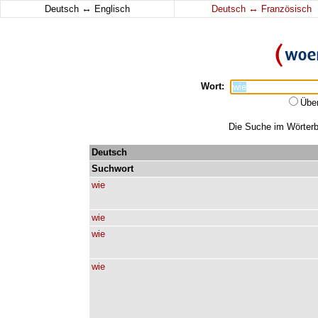
↔
↔
Deutsch
Englisch
Deutsch
Französisch
Wort:
Übe
Die Suche im Wörterbu
Deutsch
Suchwort
wie
wie
wie
wie