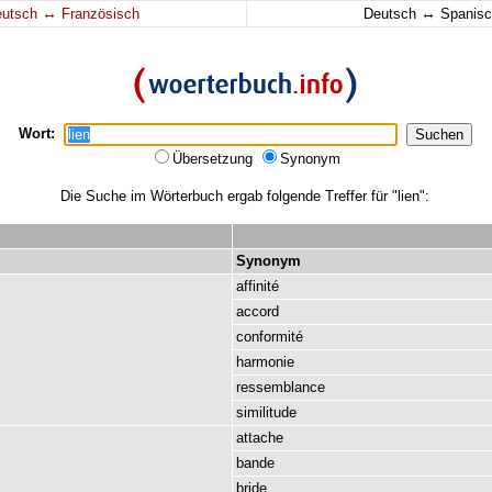
↔
↔
eutsch
Französisch
Deutsch
Spanisc
Wort:
Übersetzung
Synonym
Die Suche im Wörterbuch ergab folgende Treffer für "lien":
Synonym
affinité
accord
conformité
harmonie
ressemblance
similitude
attache
bande
bride