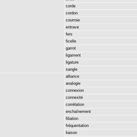
corde
cordon
courroie
entrave
fers
ficelle
garrot
ligament
ligature
sangle
alliance
analogie
connexion
connexité
corrélation
enchaînement
filiation
fréquentation
liaison