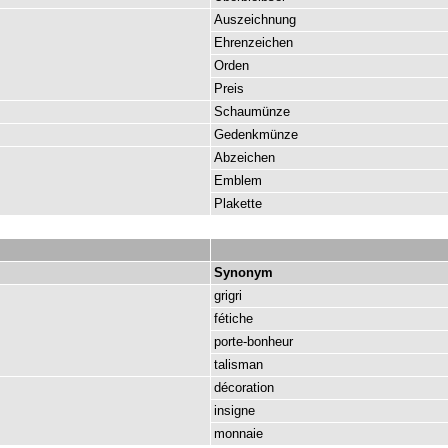
Auszeichnung
Ehrenzeichen
Orden
Preis
Schaumünze
Gedenkmünze
Abzeichen
Emblem
Plakette
Synonym
grigri
fétiche
porte-bonheur
talisman
décoration
insigne
monnaie