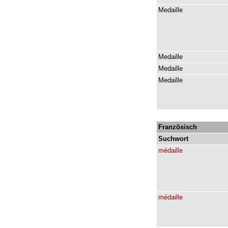
Medaille
Medaille
Medaille
Medaille
Französisch
Suchwort
médaille
médaille