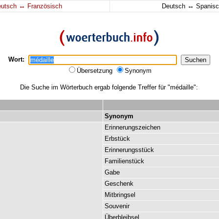
↔
↔
eutsch
Französisch
Deutsch
Spanisc
Wort:
Übersetzung
Synonym
Die Suche im Wörterbuch ergab folgende Treffer für "médaille":
Synonym
Erinnerungszeichen
Erbstück
Erinnerungsstück
Familienstück
Gabe
Geschenk
Mitbringsel
Souvenir
Überbleibsel