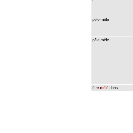
pêle-mêle
pêle-mêle
être
mêlé
dans