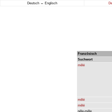
↔
Deutsch
Englisch
D
Französisch
Suchwort
mêlé
mêlé
mêlé
pêle-mêle