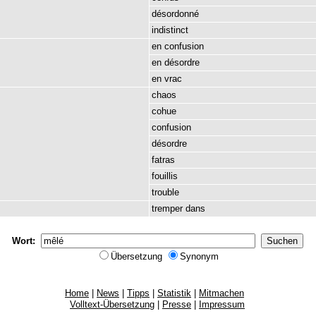
désordonné
indistinct
en
confusion
en
désordre
en
vrac
chaos
cohue
confusion
désordre
fatras
fouillis
trouble
tremper
dans
Wort:
Übersetzung
Synonym
Home
|
News
|
Tipps
|
Statistik
|
Mitmachen
Volltext-Übersetzung
|
Presse
|
Impressum