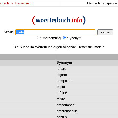
↔
↔
eutsch
Französisch
Deutsch
Spanisc
Wort:
Übersetzung
Synonym
Die Suche im Wörterbuch ergab folgende Treffer für "mêlé":
Synonym
bâtard
bigarré
composite
impur
mâtiné
mixte
embarrassé
embroussaillé
confus