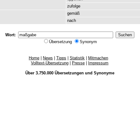
zufolge
gemäß
nach
Wort:
Übersetzung
Synonym
Home
|
News
|
Tipps
|
Statistik
|
Mitmachen
Volltext-Übersetzung
|
Presse
|
Impressum
Über 3.750.000
Übersetzungen
und
Synonyme