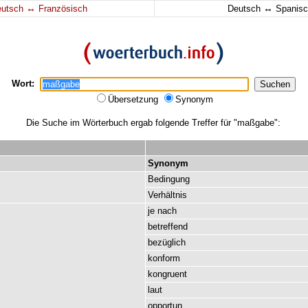
↔
↔
eutsch
Französisch
Deutsch
Spanisc
Wort:
Übersetzung
Synonym
Die Suche im Wörterbuch ergab folgende Treffer für "maßgabe":
Synonym
Bedingung
Verhältnis
je
nach
betreffend
bezüglich
konform
kongruent
laut
opportun