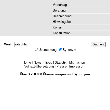
Vorschlag
Beratung
Besprechung
Hinweisgabe
Konsil
Konsultation
Wort:
Übersetzung
Synonym
Home
|
News
|
Tipps
|
Statistik
|
Mitmachen
Volltext-Übersetzung
|
Presse
|
Impressum
Über 3.750.000
Übersetzungen
und
Synonyme