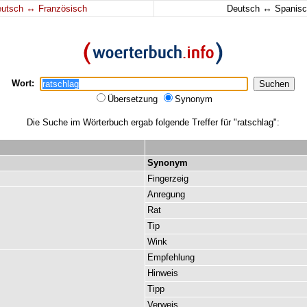
↔
↔
eutsch
Französisch
Deutsch
Spanisc
Wort:
Übersetzung
Synonym
Die Suche im Wörterbuch ergab folgende Treffer für "ratschlag":
Synonym
Fingerzeig
Anregung
Rat
Tip
Wink
Empfehlung
Hinweis
Tipp
Verweis