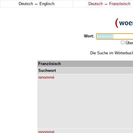
↔
↔
Deutsch
Englisch
Deutsch
Französisch
Wort:
Übe
Die Suche im Wörterbuch
Französisch
Suchwort
renommé
renommé