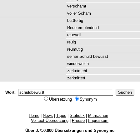
verschämt
voller
Scham
bußfertig
Reue
empfindend
reuevoll
reuig
reumütig
seiner
Schuld
bewusst
windelweich
zerknirscht
zerknittert
Wort:
Übersetzung
Synonym
Home
|
News
|
Tipps
|
Statistik
|
Mitmachen
Volltext-Übersetzung
|
Presse
|
Impressum
Über 3.750.000
Übersetzungen
und
Synonyme