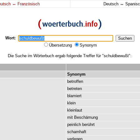
↔
↔
eutsch
Französisch
Deutsch
Spanisc
Wort:
Übersetzung
Synonym
Die Suche im Wörterbuch ergab folgende Treffer für "schuldbewußt":
Synonym
betroffen
betreten
blamiert
klein
kleinlaut
mit
Beschämung
peinlich
berührt
schamhaft
verlegen