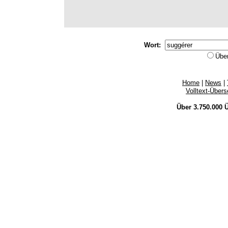
Wort:
Übe
Home
|
News
|
Volltext-Über
Über 3.750.000
Ü