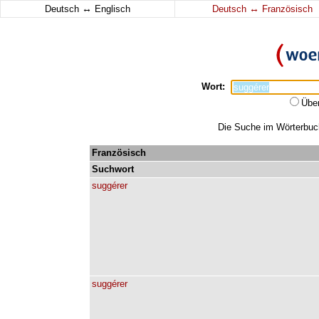
↔
↔
Deutsch
Englisch
Deutsch
Französisch
Wort:
Übe
Die Suche im Wörterbuch 
Französisch
Suchwort
suggérer
suggérer