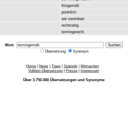
fristgemäß
pünktlich
wie
vereinbart
rechtzeitig
termingerecht
Wort:
Übersetzung
Synonym
Home
|
News
|
Tipps
|
Statistik
|
Mitmachen
Volltext-Übersetzung
|
Presse
|
Impressum
Über 3.750.000
Übersetzungen
und
Synonyme