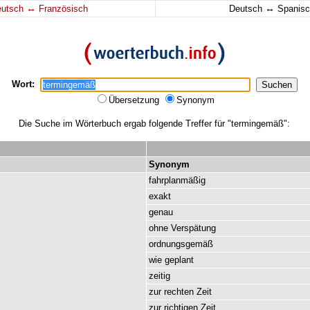
↔
↔
eutsch
Französisch
Deutsch
Spanisc
Wort:
Übersetzung
Synonym
Die Suche im Wörterbuch ergab folgende Treffer für "termingemäß":
Synonym
fahrplanmäßig
exakt
genau
ohne
Verspätung
ordnungsgemäß
wie
geplant
zeitig
zur
rechten
Zeit
zur
richtigen
Zeit