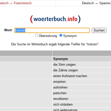
↔
↔
eutsch
Französisch
Deutsch
Spanisc
Wort:
Übersetzung
Synonym
Die Suche im Wörterbuch ergab folgende Treffer für "trotzen":
Synonym
die
Stirn
zeigen
die
Zähne
zeigen
einen
Aufstand
machen
empören
aufstehen
putschen
revoltieren
sich
sträuben
sich
widersetzen