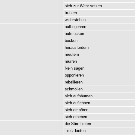
sich
zur
Wehr
setzen
trutzen
widerstehen
aufbegehren
aufmucken
bocken
herausfordern
meutern
murren
Nein
sagen
opponieren
rebellieren
schmollen
sich
aufbäumen
sich
auflehnen
sich
empören
sich
erheben
die
Stirn
bieten
Trotz
bieten