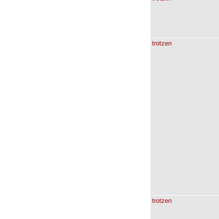
trotzen
trotzen