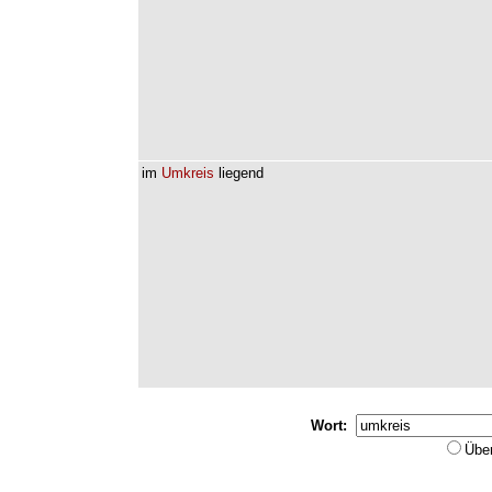
im
Umkreis
liegend
Wort:
Übe