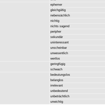
ephemer
gleichgültig
nebensächlich
nichtig
nichts
sagend
peripher
sekundär
uninteressant
unscheinbar
unwesentlich
wertlos
geringfügig
schwach
bedeutungslos
belanglos
irrelevant
unbedeutend
unbeträchtlich
unwichtig