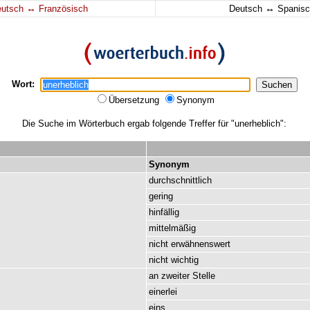
↔
↔
eutsch
Französisch
Deutsch
Spanisc
Wort:
Übersetzung
Synonym
Die Suche im Wörterbuch ergab folgende Treffer für "unerheblich":
Synonym
durchschnittlich
gering
hinfällig
mittelmäßig
nicht
erwähnenswert
nicht
wichtig
an
zweiter
Stelle
einerlei
eins