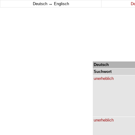
↔
Deutsch
Englisch
D
Deutsch
Suchwort
unerheblich
unerheblich