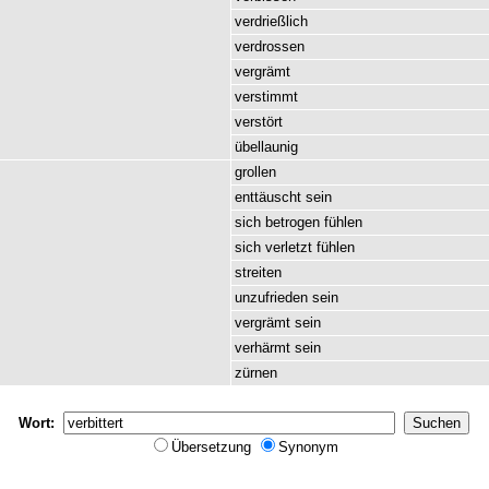
verdrießlich
verdrossen
vergrämt
verstimmt
verstört
übellaunig
grollen
enttäuscht
sein
sich
betrogen
fühlen
sich
verletzt
fühlen
streiten
unzufrieden
sein
vergrämt
sein
verhärmt
sein
zürnen
Wort:
Übersetzung
Synonym