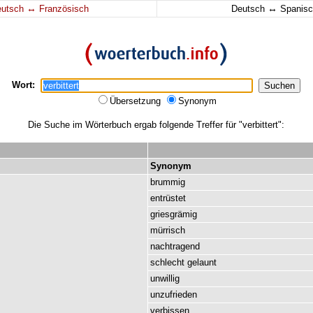
↔
↔
eutsch
Französisch
Deutsch
Spanisc
Wort:
Übersetzung
Synonym
Die Suche im Wörterbuch ergab folgende Treffer für "verbittert":
Synonym
brummig
entrüstet
griesgrämig
mürrisch
nachtragend
schlecht
gelaunt
unwillig
unzufrieden
verbissen