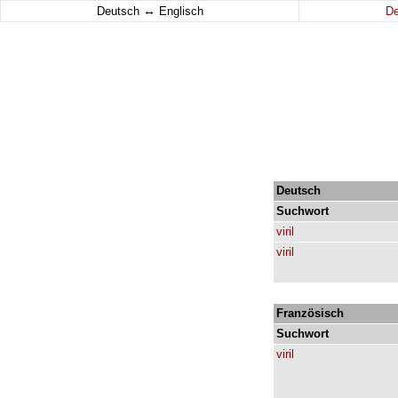
↔
Deutsch
Englisch
D
Deutsch
Suchwort
viril
viril
Französisch
Suchwort
viril