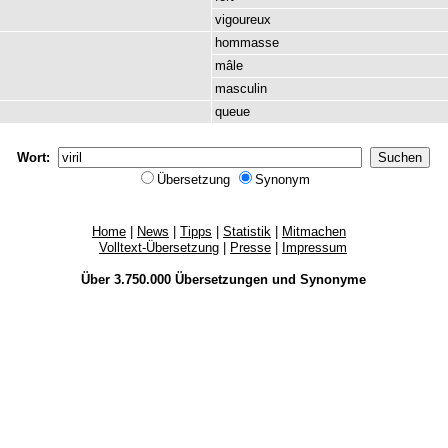
vigoureux
hommasse
mâle
masculin
queue
Wort:
Übersetzung
Synonym
Home
|
News
|
Tipps
|
Statistik
|
Mitmachen
Volltext-Übersetzung
|
Presse
|
Impressum
Über 3.750.000
Übersetzungen
und
Synonyme