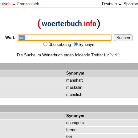
↔
↔
eutsch
Französisch
Deutsch
Spanisc
Wort:
Übersetzung
Synonym
Die Suche im Wörterbuch ergab folgende Treffer für "viril":
Synonym
mannhaft
maskulin
männlich
Synonym
courageux
ferme
fort