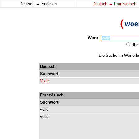
↔
↔
Deutsch
Englisch
Deutsch
Französisch
Wort:
Übe
Die Suche im Wörterbuc
Deutsch
Suchwort
Voile
Französisch
Suchwort
voilé
voilé