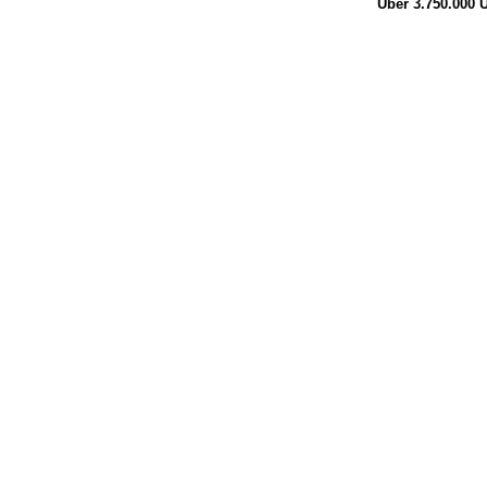
Über 3.750.000
Ü