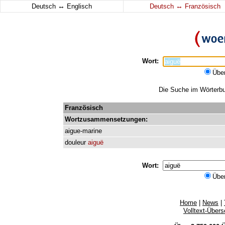
↔
↔
Deutsch
Englisch
Deutsch
Französisch
Wort:
Übe
Die Suche im Wörterbuc
Französisch
Wortzusammensetzungen:
aigue-marine
douleur
aiguë
Wort:
Übe
Home
|
News
|
Volltext-Über